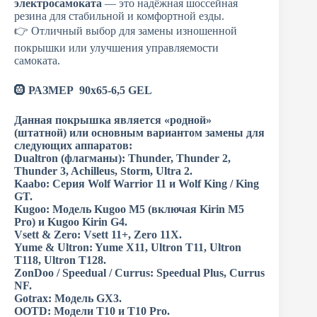
электросамоката
— это надёжная шоссейная
резина для стабильной и комфортной езды.
👉 Отличный выбор для замены изношенной
покрышки или улучшения управляемости
самоката.
🛞
РАЗМЕР 90х65-6,5 GEL
Данная покрышка является «родной»
(штатной) или основным вариантом замены для
следующих аппаратов:
Dualtron (флагманы): Thunder, Thunder 2,
Thunder 3, Achilleus, Storm, Ultra 2.
Kaabo: Серия Wolf Warrior 11 и Wolf King / King
GT.
Kugoo: Модель Kugoo M5 (включая Kirin M5
Pro) и Kugoo Kirin G4.
Vsett & Zero: Vsett 11+, Zero 11X.
Yume & Ultron: Yume X11, Ultron T11, Ultron
T118, Ultron T128.
ZonDoo / Speedual / Currus: Speedual Plus, Currus
NF.
Gotrax: Модель GX3.
OOTD: Модели T10 и T10 Pro.