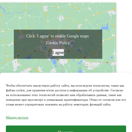
Click 'I agree' to enable Google maps
Cookie Policy
I agree
powered by Advanced iFrame
Чтобы обеспечить наилучшую работу сайта, мы используем технологии, такие как
файлы cookie, для хранения и/или доступа к информации об устройстве. Согласие
на использование этих технологий позволит нам обрабатывать данные, такие как
поведение при просмотре и уникальные идентификаторы. Отказ от согласия или его
Адрес:
отзыв может отрицательно повлиять на работу некоторых функций сайта.
Bulevardul Decebal 99, CC Elat, 1 etaj, nr. 50,
Chișinău, Moldova
Manage services
Телефон:
+373 67 185518