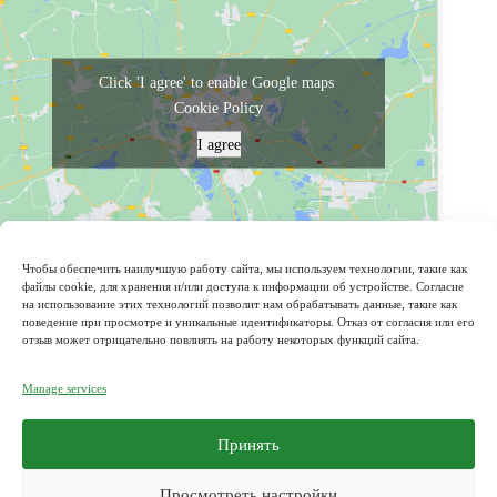
Click 'I agree' to enable Google maps
Cookie Policy
I agree
powered by Advanced iFrame
Чтобы обеспечить наилучшую работу сайта, мы используем технологии, такие как
файлы cookie, для хранения и/или доступа к информации об устройстве. Согласие
на использование этих технологий позволит нам обрабатывать данные, такие как
поведение при просмотре и уникальные идентификаторы. Отказ от согласия или его
Адрес:
отзыв может отрицательно повлиять на работу некоторых функций сайта.
Bulevardul Decebal 99, CC Elat, 1 etaj, nr. 50,
Chișinău, Moldova
Manage services
Телефон:
+373 67 185518
Принять
Телефон:
+373 67 184418
Просмотреть настройки