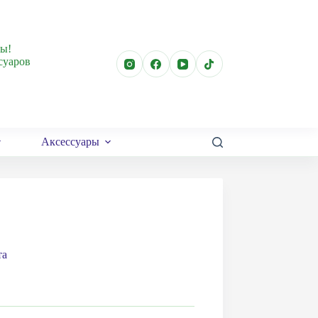
лы!
суаров
Аксессуары
та