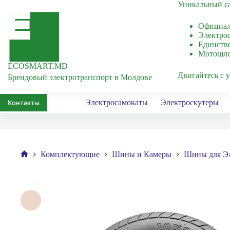
Перейти
Уникальный са
к
сути
Официал
Электрос
Единстве
Мотошлем
ECOSMART.MD
Двигайтесь с 
Брендовый электротранспорт в Молдове
Электросамокаты
Электроскутеры
Контакты
Комплектующие
Шины и Камеры
Шины для Эл
Главная