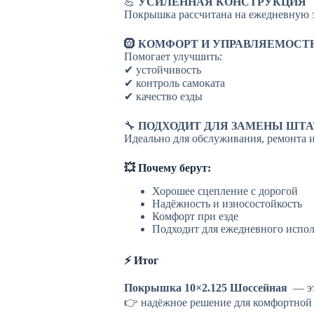
💪
УСИЛЕННАЯ КОНСТРУКЦИЯ
Покрышка рассчитана на ежедневную э
🛞
КОМФОРТ И УПРАВЛЯЕМОСТ
Помогает улучшить:
✔ устойчивость
✔ контроль самоката
✔ качество езды
🔧
ПОДХОДИТ ДЛЯ ЗАМЕНЫ ШТА
Идеально для обслуживания, ремонта и
💥 Почему берут:
Хорошее сцепление с дорогой
Надёжность и износостойкость
Комфорт при езде
Подходит для ежедневного испо
⚡ Итог
Покрышка 10×2.125 Шоссейная
— э
👉 надёжное решение для комфортной и