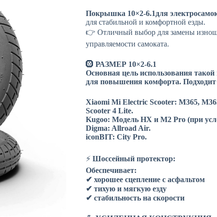
Покрышка 10×2-6.1для электросамо
для стабильной и комфортной езды.
👉 Отличный выбор для замены изно
управляемости самоката.
🛞
РАЗМЕР 10×2-6.1
Основная цель использования такой 
для повышения комфорта. Подходит 
Xiaomi Mi Electric Scooter: M365, M365 
Scooter 4 Lite.
Kugoo: Модель HX и M2 Pro (при усл
Digma: Allroad Air.
iconBIT: City Pro.
⚡
Шоссейный протектор:
Обеспечивает:
✔ хорошее сцепление с асфальтом
✔ тихую и мягкую езду
✔ стабильность на скорости