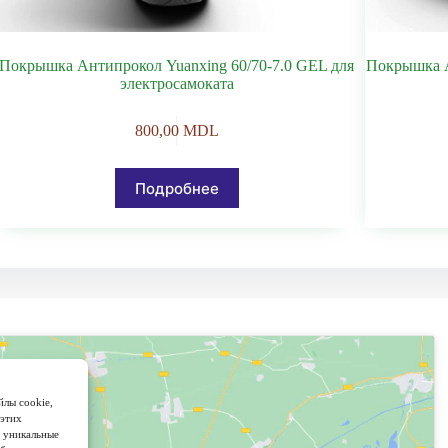
Покрышка Антипрокол Yuanxing 60/70-7.0 GEL для
Покрышка А
электросамоката
800,00
MDL
Подробнее
йлы cookie,
 этих
и уникальные